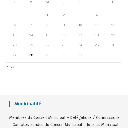
L
M
M
J
V
S
D
1
2
3
4
5
6
7
8
9
10
11
12
13
14
15
16
17
18
19
20
21
22
23
24
25
26
27
28
29
30
31
« Juin
Municipalité
Membres du Conseil Municipal
–
Délégations / Commissions
–
Comptes-rendus du Conseil Municipal
–
Journal Municipal