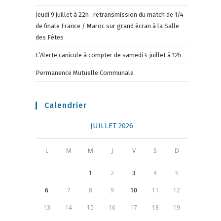
Jeudi 9 juillet à 22h : retransmission du match de 1/4
de finale France / Maroc sur grand écran à la Salle
des Fêtes
L’Alerte canicule à compter de samedi 4 juillet à 12h
Permanence Mutuelle Communale
Calendrier
JUILLET 2026
L
M
M
J
V
S
D
1
2
3
4
5
6
7
8
9
10
11
12
13
14
15
16
17
18
19