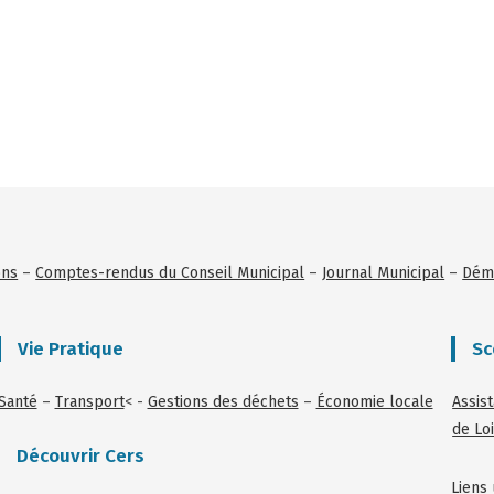
ons
–
Comptes-rendus du Conseil Municipal
–
Journal Municipal
–
Déma
Vie Pratique
Sc
Santé
–
Transport
< -
Gestions des déchets
–
Économie locale
Assis
de Loi
Découvrir Cers
Liens 