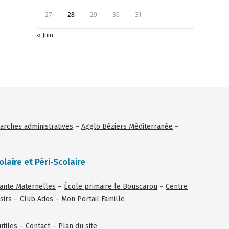
27
28
29
30
31
« Juin
rches administratives
–
Agglo Béziers Méditerranée
–
olaire et Péri-Scolaire
tante Maternelles
–
École primaire le Bouscarou
–
Centre
sirs
–
Club Ados
–
Mon Portail Famille
utiles
–
Contact
–
Plan du site