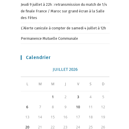
Jeudi 9 juillet à 22h : retransmission du match de 1/4
de finale France / Maroc sur grand écran à la Salle
des Fêtes
L’Alerte canicule à compter de samedi 4 juillet à 12h
Permanence Mutuelle Communale
Calendrier
JUILLET 2026
L
M
M
J
V
S
D
1
2
3
4
5
6
7
8
9
10
11
12
13
14
15
16
17
18
19
20
21
22
23
24
25
26