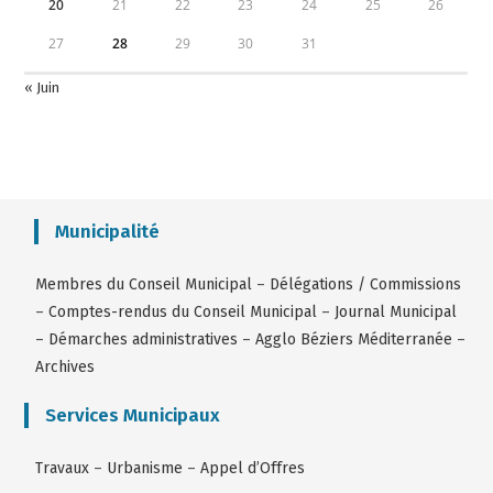
20
21
22
23
24
25
26
27
28
29
30
31
« Juin
Municipalité
Membres du Conseil Municipal
–
Délégations / Commissions
–
Comptes-rendus du Conseil Municipal
–
Journal Municipal
–
Démarches administratives
–
Agglo Béziers Méditerranée
–
Archives
Services Municipaux
Travaux
–
Urbanisme
–
Appel d’Offres