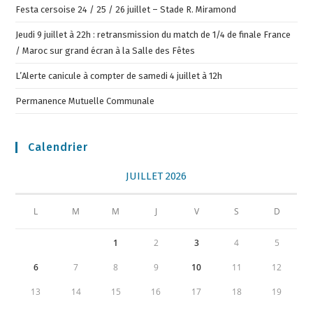
Festa cersoise 24 / 25 / 26 juillet – Stade R. Miramond
Jeudi 9 juillet à 22h : retransmission du match de 1/4 de finale France
/ Maroc sur grand écran à la Salle des Fêtes
L’Alerte canicule à compter de samedi 4 juillet à 12h
Permanence Mutuelle Communale
Calendrier
JUILLET 2026
L
M
M
J
V
S
D
1
2
3
4
5
6
7
8
9
10
11
12
13
14
15
16
17
18
19